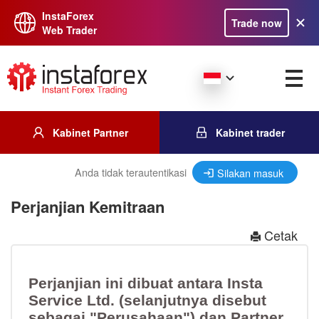
InstaForex
Trade now
Web Trader
Kabinet Partner
Kabinet trader
Anda tidak terautentikasi
Silakan masuk
Perjanjian Kemitraan
Cetak